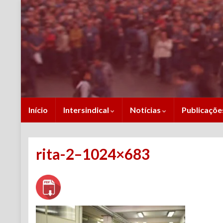
Início
Intersindical
Notícias
Publicaçõ
rita-2–1024×683