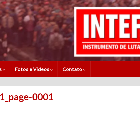
es
Fotos e Vídeos
Contato
021_page-0001