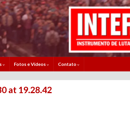
es
Fotos e Vídeos
Contato
 at 19.28.42