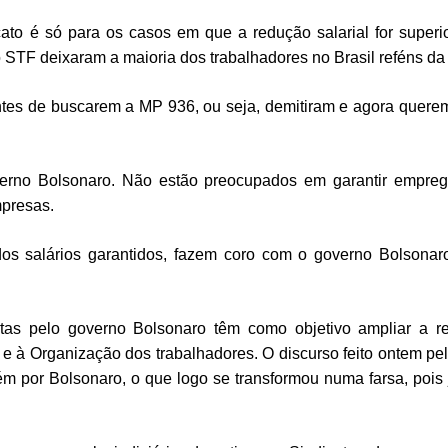
cato é só para os casos em que a redução salarial for super
 STF deixaram a maioria dos trabalhadores no Brasil reféns d
es de buscarem a MP 936, ou seja, demitiram e agora querem 
rno Bolsonaro. Não estão preocupados em garantir emprego
mpresas.
s salários garantidos, fazem coro com o governo Bolsonaro
s pelo governo Bolsonaro têm como objetivo ampliar a ref
s e à Organização dos trabalhadores. O discurso feito ontem
 por Bolsonaro, o que logo se transformou numa farsa, pois j