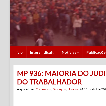
Início
Intersindical
Notícias
Publicaçõ
MP 936: MAIORIA DO JUD
DO TRABALHADOR
Arquivado sob
Coronavírus
,
Destaques
,
Notícias
18 de abril de 20