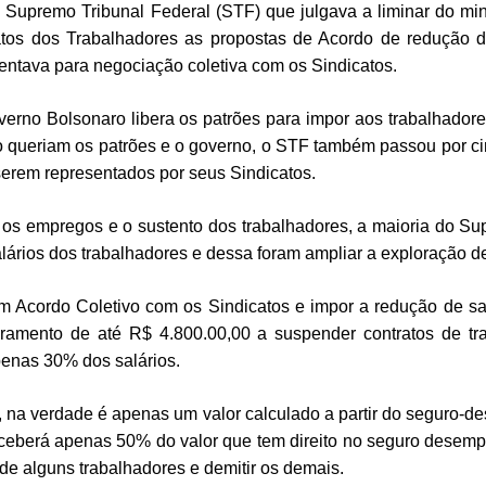
do Supremo Tribunal Federal (STF) que julgava a liminar do m
atos dos Trabalhadores as propostas de Acordo de redução d
orientava para negociação coletiva com os Sindicatos.
erno Bolsonaro libera os patrões para impor aos trabalhadore
 queriam os patrões e o governo, o STF também passou por ci
 serem representados por seus Sindicatos.
r os empregos e o sustento dos trabalhadores, a maioria do S
alários dos trabalhadores e dessa foram ampliar a exploração 
Acordo Coletivo com os Sindicatos e impor a redução de sal
ramento de até R$ 4.800.00,00 a suspender contratos de t
apenas 30% dos salários.
na verdade é apenas um valor calculado a partir do seguro-des
receberá apenas 50% do valor que tem direito no seguro desem
de alguns trabalhadores e demitir os demais.