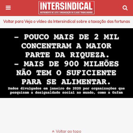
Voltar para Veja o vídeo da Intersindical sobre a taxação das fortunas
Voltar ao topo