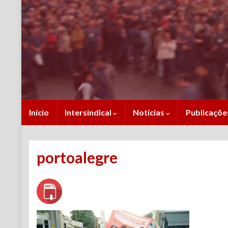
Início
Intersindical
Notícias
Publicaçõ
portoalegre