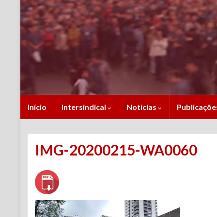
Início
Intersindical
Notícias
Publicaçõ
IMG-20200215-WA0060