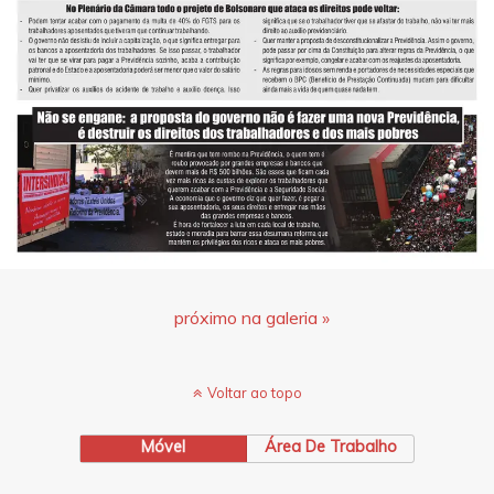
próximo na galeria »
Voltar ao topo
Móvel
Área De Trabalho