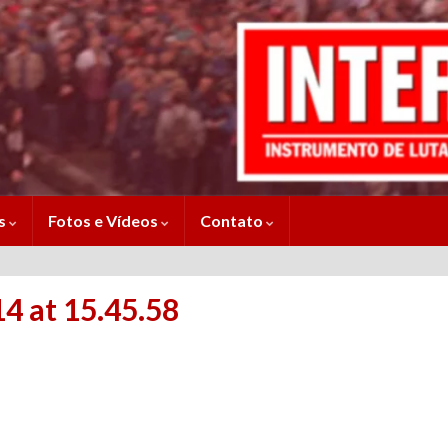
es
Fotos e Vídeos
Contato
 at 15.45.58