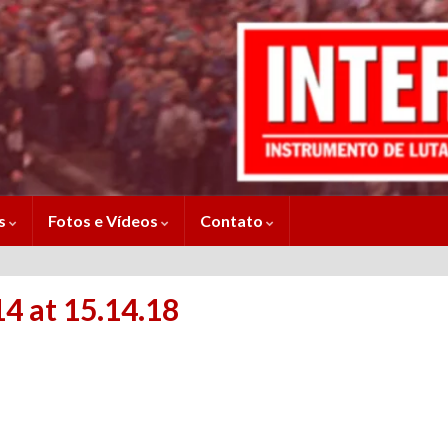
es
Fotos e Vídeos
Contato
 at 15.14.18