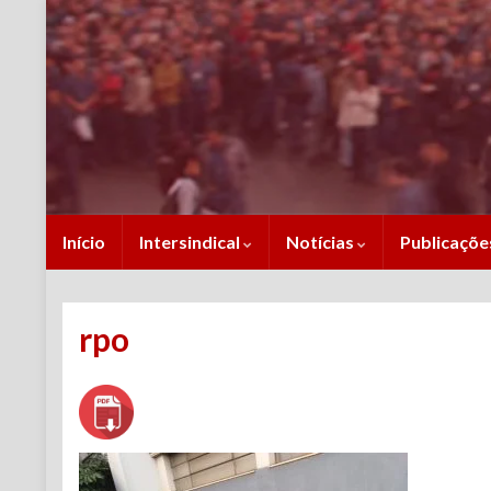
Início
Intersindical
Notícias
Publicaçõ
rpo