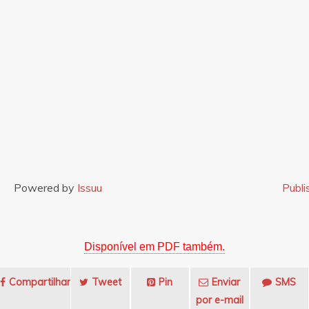
Powered by
Issuu
Publi
Disponível em PDF também.
Compartilhar
Tweet
Pin
Enviar
SMS
por e-mail