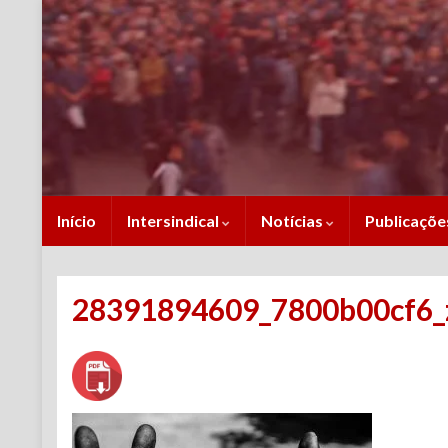
Início
Intersindical
Notícias
Publicaçõ
28391894609_7800b00cf6_