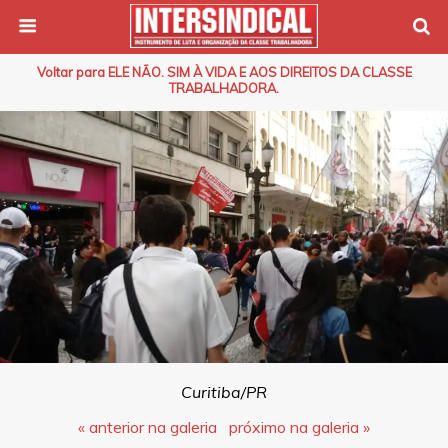
Voltar para ELE NÃO. SIM À VIDA E AOS DIREITOS DA CLASSE
TRABALHADORA.
Curitiba/PR
« anterior na galeria
próximo na galeria »