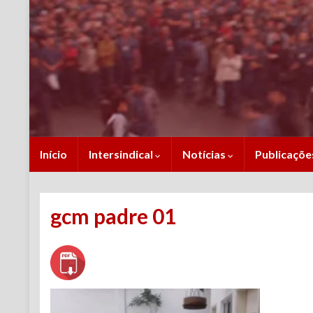
Início
Intersindical
Notícias
Publicaçõ
gcm padre 01