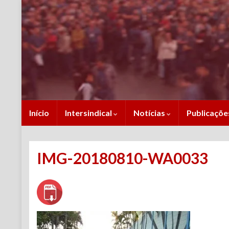
Início
Intersindical
Notícias
Publicaçõ
IMG-20180810-WA0033