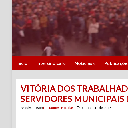
Início
Intersindical
Notícias
Publicaçõ
VITÓRIA DOS TRABALHADO
SERVIDORES MUNICIPAIS 
Arquivado sob
Destaques
,
Notícias
5 de agosto de 2018