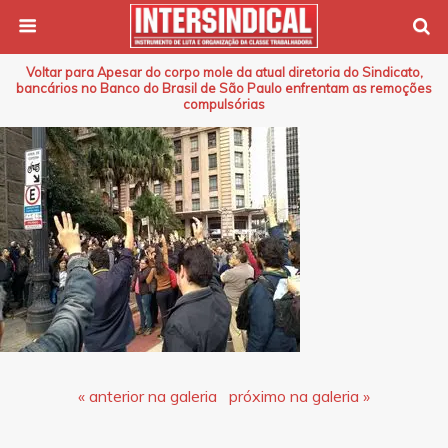
Voltar para Apesar do corpo mole da atual diretoria do Sindicato,
bancários no Banco do Brasil de São Paulo enfrentam as remoções
compulsórias
« anterior na galeria
próximo na galeria »