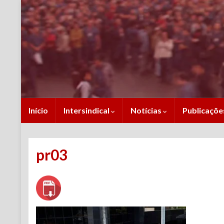
Início
Intersindical
Notícias
Publicaçõ
pr03