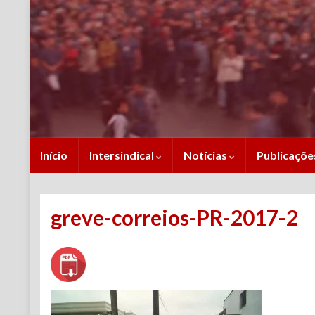
Início
Intersindical
Notícias
Publicaçõ
greve-correios-PR-2017-2