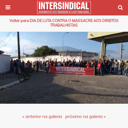
Voltar para DIA DE LUTA CONTRA O MASSACRE AOS DIREITOS
TRABALHISTAS
« anterior na galeria
próximo na galeria »