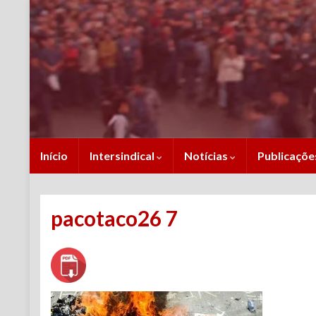
Início
Intersindical
Notícias
Publicaçõ
pacotaco26 7