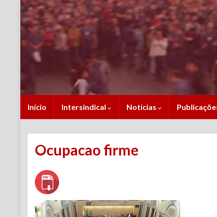
Início
Intersindical
Notícias
Publicaçõ
Ocupacao firme