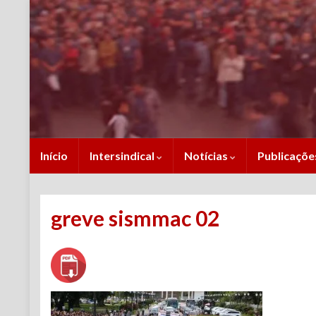
Início
Intersindical
Notícias
Publicaçõ
greve sismmac 02