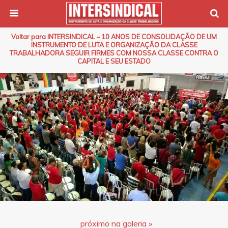
Voltar para INTERSINDICAL – 10 ANOS DE CONSOLIDAÇÃO DE UM
INSTRUMENTO DE LUTA E ORGANIZAÇÃO DA CLASSE
TRABALHADORA SEGUIR FIRMES COM NOSSA CLASSE CONTRA O
CAPITAL E SEU ESTADO
próximo na galeria »