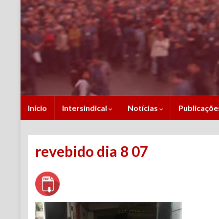
Início
Intersindical
Notícias
Publicaçõ
revebido dia 8 07