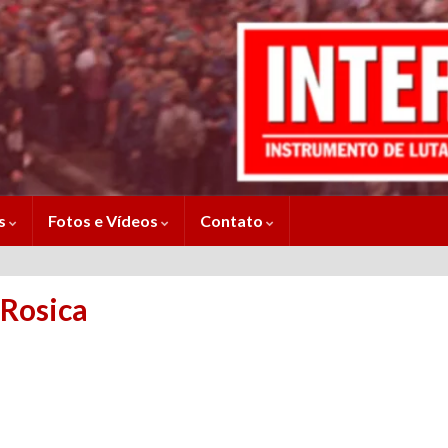
es
Fotos e Vídeos
Contato
_Rosica