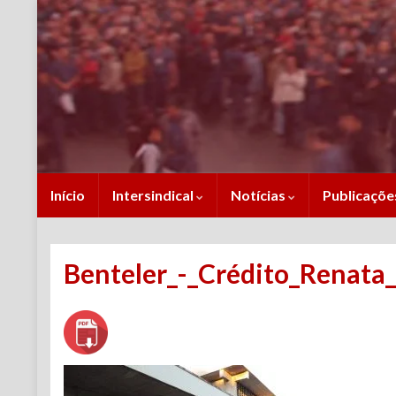
Início
Intersindical
Notícias
Publicaçõ
Benteler_-_Crédito_Renata