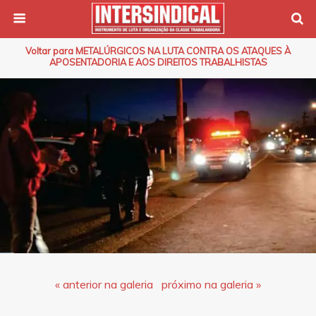
Voltar para METALÚRGICOS NA LUTA CONTRA OS ATAQUES À
APOSENTADORIA E AOS DIREITOS TRABALHISTAS
« anterior na galeria
próximo na galeria »