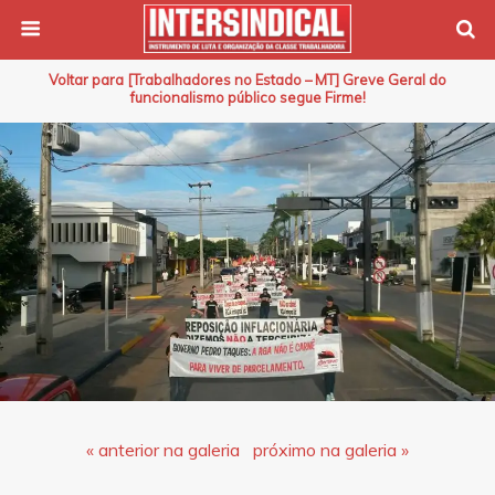
Voltar para [Trabalhadores no Estado – MT] Greve Geral do
funcionalismo público segue Firme!
« anterior na galeria
próximo na galeria »