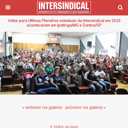
Voltar para Ultímas Plenárias estaduais da Intersindical em 2015
aconteceram em Ipatinga/MG e Santos/SP
« anterior na galeria
próximo na galeria »
Voltar ao topo