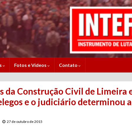
es
Fotos e Vídeos
Contato
 da Construção Civil de Limeira 
legos e o judiciário determinou a
27 de outubro de 2015