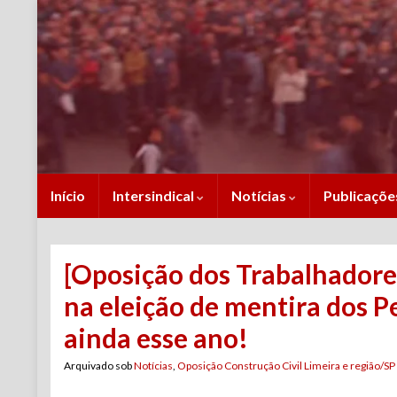
Início
Intersindical
Notícias
Publicaçõ
[Oposição dos Trabalhadores
na eleição de mentira dos Pe
ainda esse ano!
Arquivado sob
Notícias
,
Oposição Construção Civil Limeira e região/SP