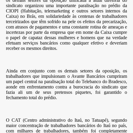
os demais setores da oposição unificada à atual diretoria do
sindicato organizou uma importante paralisação no prédio da
CIOPI (Habitação, telemarketing e outros setores internos da
Caixa) no Brás, em solidariedade às centenas de trabalhadores
terceirizados que têm sofrido na pele os efeitos da precarização,
com atrasos de pagamentos e uma constante rotina de ameaças e
incertezas por parte da empresa que em nome da Caixa cumpre
o papel de capataz dessas mulheres e homens que na verdade
efetuam serviços bancários como qualquer efetivo e deveriam
receber os mesmos direitos.
Ainda em conjunto com os demais setores da oposição, os
trabalhadores que impulsionam o Avante Bancários cumpriram
um papel central na paralisação total do Telebanco do Bradesco,
aonde em enfrentamento contra a burocracia do sindicato que
fazia ali um de seus pretensos piquetes, foi garantido o
fechamento total do prédio.
O CAT (Centro administrativo do Itaú, no Tatuapé), segundo
maior concentração de trabalhadores bancários do Itaú no país,
com milhares de trabalhadores, também foi completamente