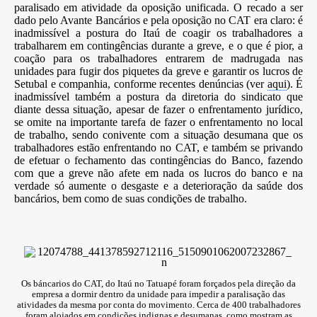
paralisado em atividade da oposição unificada. O recado a ser
dado pelo Avante Bancários e pela oposição no CAT era claro: é
inadmissível a postura do Itaú de coagir os trabalhadores a
trabalharem em contingências durante a greve, e o que é pior, a
coação para os trabalhadores entrarem de madrugada nas
unidades para fugir dos piquetes da greve e garantir os lucros de
Setubal e companhia, conforme recentes denúncias (ver
aqui
). É
inadmissível também a postura da diretoria do sindicato que
diante dessa situação, apesar de fazer o enfrentamento jurídico,
se omite na importante tarefa de fazer o enfrentamento no local
de trabalho, sendo conivente com a situação desumana que os
trabalhadores estão enfrentando no CAT, e também se privando
de efetuar o fechamento das contingências do Banco, fazendo
com que a greve não afete em nada os lucros do banco e na
verdade só aumente o desgaste e a deterioração da saúde dos
bancários, bem como de suas condições de trabalho.
Os báncarios do CAT, do Itaú no Tatuapé foram forçados pela direção da
empresa a dormir dentro da unidade para impedir a paralisação das
atividades da mesma por conta do movimento. Cerca de 400 trabalhadores
foram alojados em condições indignas e desumanas, como mostram as