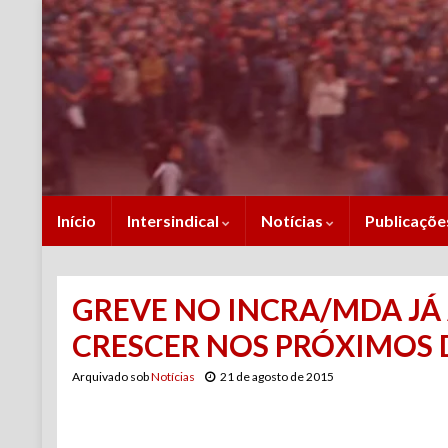
Início
Intersindical
Notícias
Publicaçõ
GREVE NO INCRA/MDA JÁ
CRESCER NOS PRÓXIMOS 
Arquivado sob
Notícias
21 de agosto de 2015