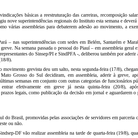
dicações básicas a reestruturação das carreiras, recomposição sala
ingiu nove superintendências regionais do Instituto esta semana e deverá
como várias assembleias para debaterem adesão ao movimento, a ex
Pará – nas superintendências com sedes em
Belém, Santarém e Marab
 greve
. Na semana passada o pessoal do Piauí – em assembleia geral e
 representantes do Sinsep/PI e SindPFA -, deliberou também por aderir
(18/8).
 movimento grevista deu um salto, nesta segunda-feira (17/8), chega
Mato Grosso do Sul decidiram, em assembleia, aderir à greve, após
 últimas semanas em conjunto com outras categorias de funcionários p
ntrar efetivamente em greve já nesta quinta-feira (20/8), ap
 prazos legais, como publicação da decisão em jornal e aguardarem o
 do Brasil, promovidas pelas associações de servidores em parceria 
 este ou não.
indsep-DF vão realizar assembleia na tarde de quarta-feira (19/8), q