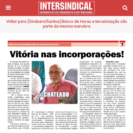
Voltar para [Sindserv/Santos] Banco de Horas e terceirização são
parte da mesma manobra