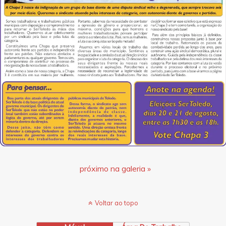
próximo na galeria »
Voltar ao topo