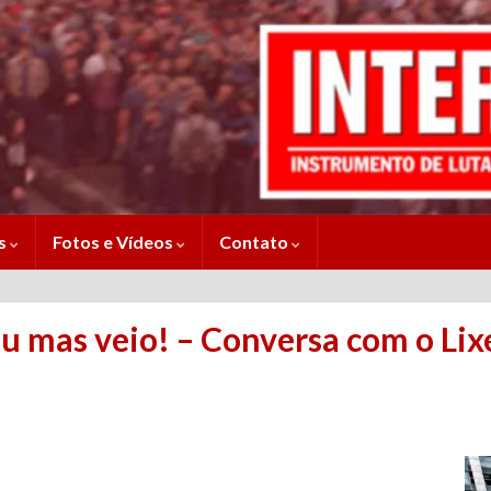
es
Fotos e Vídeos
Contato
 mas veio! – Conversa com o Lix