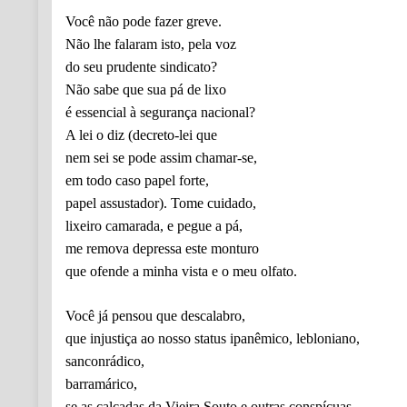
Você não pode fazer greve.
Não lhe falaram isto, pela voz
do seu prudente sindicato?
Não sabe que sua pá de lixo
é essencial à segurança nacional?
A lei o diz (decreto-lei que
nem sei se pode assim chamar-se,
em todo caso papel forte,
papel assustador). Tome cuidado,
lixeiro camarada, e pegue a pá,
me remova depressa este monturo
que ofende a minha vista e o meu olfato.
Você já pensou que descalabro,
que injustiça ao nosso status ipanêmico, lebloniano,
sanconrádico,
barramárico,
se as calçadas da Vieira Souto e outras conspícuas