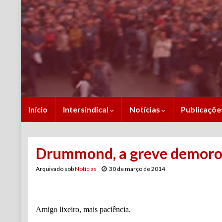
Início
Intersindical
Notícias
Publicaçõ
Drummond, a greve demorou
Arquivado sob
Notícias
30 de março de 2014
Amigo lixeiro, mais paciência.