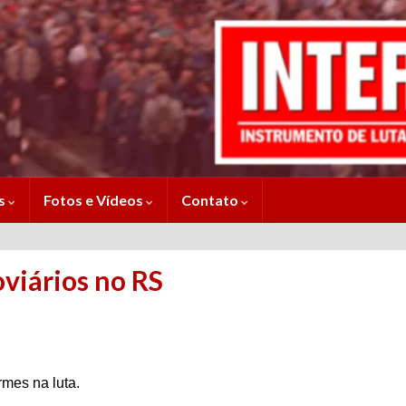
es
Fotos e Vídeos
Contato
viários no RS
rmes na luta.