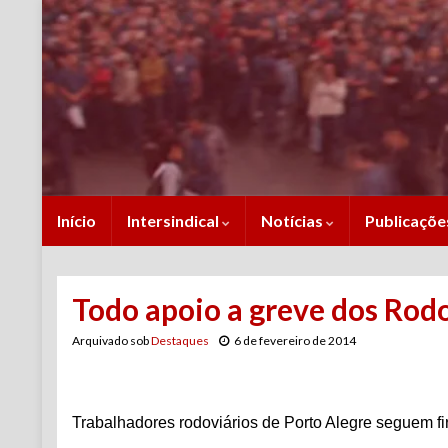
Início
Intersindical
Notícias
Publicaçõ
Todo apoio a greve dos Rodo
Arquivado sob
Destaques
6 de fevereiro de 2014
Trabalhadores rodoviários de Porto Alegre seguem fi