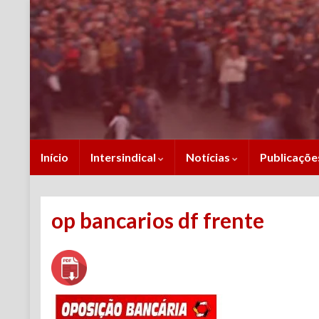
Início
Intersindical
Notícias
Publicaçõ
op bancarios df frente