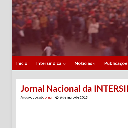
Início
Intersindical
Notícias
Publicaçõ
Jornal Nacional da INTERS
Arquivado sob
Jornal
6 de maio de 2013