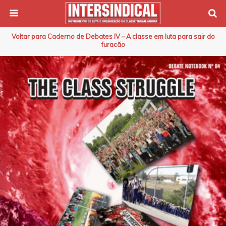
Voltar para Caderno de Debates IV – A classe em luta para sair do
furacão