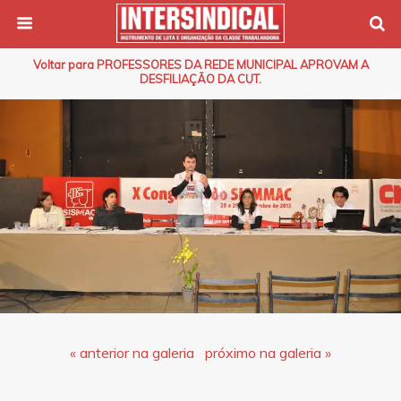
Voltar para PROFESSORES DA REDE MUNICIPAL APROVAM A
DESFILIAÇÃO DA CUT.
« anterior na galeria
próximo na galeria »