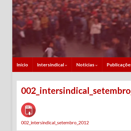
Início
Intersindical
Notícias
Publicaçõ
002_intersindical_setembr
002_intersindical_setembro_2012