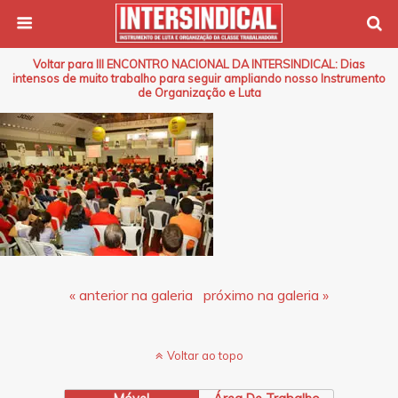
Voltar para III ENCONTRO NACIONAL DA INTERSINDICAL: Dias
intensos de muito trabalho para seguir ampliando nosso Instrumento
de Organização e Luta
« anterior na galeria
próximo na galeria »
Voltar ao topo