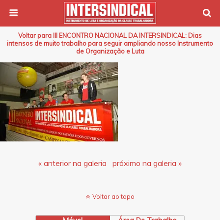
Voltar para III ENCONTRO NACIONAL DA INTERSINDICAL: Dias
intensos de muito trabalho para seguir ampliando nosso Instrumento
de Organização e Luta
« anterior na galeria
próximo na galeria »
Voltar ao topo