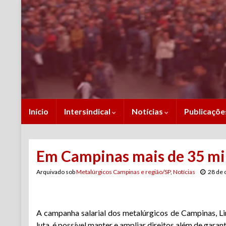
Início
Intersindical
Notícias
Publicaçõ
Em Campinas mais de 35 mi
Arquivado sob
Metalúrgicos Campinas e região/SP
,
Notícias
28 de 
A campanha salarial dos metalúrgicos de Campinas, Li
luta, é possível manter e ampliar direitos além de garant