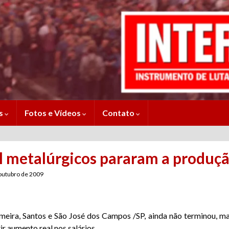
es
Fotos e Vídeos
Contato
l metalúrgicos pararam a produç
outubro de 2009
meira, Santos e São José dos Campos /SP, ainda não terminou, 
ir aumento real nos salários.