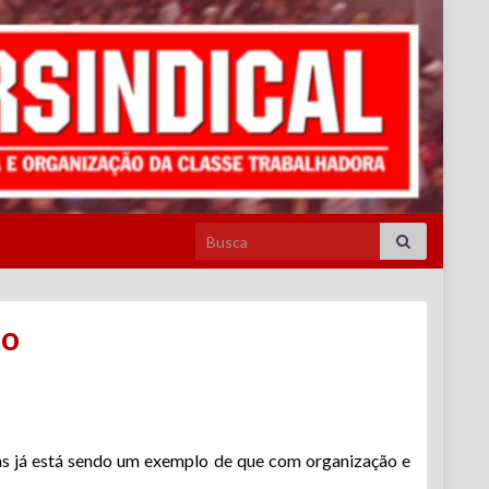
Search for:
ão
mas já está sendo um exemplo de que com organização e