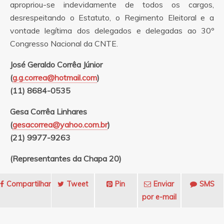
apropriou-se indevidamente de todos os cargos,
desrespeitando o Estatuto, o Regimento Eleitoral e a
vontade legítima dos delegados e delegadas ao 30º
Congresso Nacional da CNTE.
José Geraldo Corrêa Júnior
(
g.g.correa@hotmail.com
)
(11) 8684-0535
Gesa Corrêa Linhares
(
gesacorrea@yahoo.com.br
)
(21) 9977-9263
(Representantes da Chapa 20)
Compartilhar
Tweet
Pin
Enviar
SMS
por e-mail