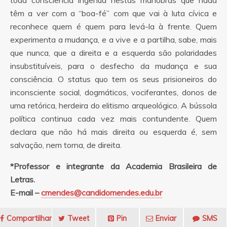
toda consciência ingênua nestas manobras que nada
têm a ver com a “boa-fé” com que vai à luta cívica e
reconhece quem é quem para levá-la à frente. Quem
experimenta a mudança, e a vive e a partilha, sabe, mais
que nunca, que a direita e a esquerda são polaridades
insubstituíveis, para o desfecho da mudança e sua
consciência. O status quo tem os seus prisioneiros do
inconsciente social, dogmáticos, vociferantes, donos de
uma retórica, herdeira do elitismo arqueológico. A bússola
política continua cada vez mais contundente. Quem
declara que não há mais direita ou esquerda é, sem
salvação, nem torna, de direita.
*Professor e integrante da Academia Brasileira de
Letras.
E-mail –
cmendes@candidomendes.edu.br
Compartilhar
Tweet
Pin
Enviar
SMS